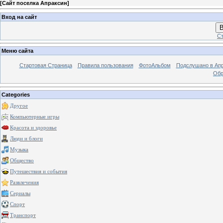
[
Сайт поселка Апраксин
]
Вход на сайт
В
Ст
Меню сайта
Стартовая Страница
Правила пользования
ФотоАльбом
Подслушано в Ап
Обр
Categories
Другое
Компьютерные игры
Красота и здоровье
Люди и блоги
Музыка
Общество
Путешествия и события
Развлечения
Сериалы
Спорт
Транспорт