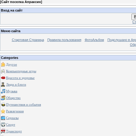
[
Сайт поселка Апраксин
]
Вход на сайт
В
Ст
Меню сайта
Стартовая Страница
Правила пользования
ФотоАльбом
Подслушано в Ап
Обр
Categories
Другое
Компьютерные игры
Красота и здоровье
Люди и блоги
Музыка
Общество
Путешествия и события
Развлечения
Сериалы
Спорт
Транспорт