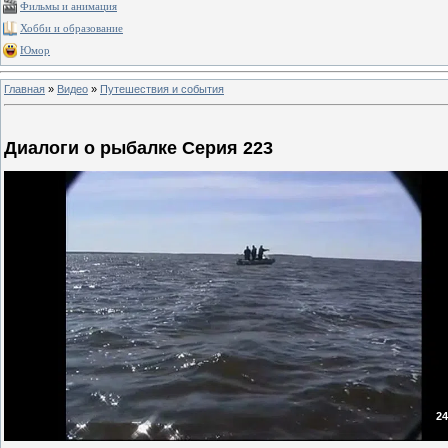
Фильмы и анимация
Хобби и образование
Юмор
Главная
»
Видео
»
Путешествия и события
Диалоги о рыбалке Серия 223
24