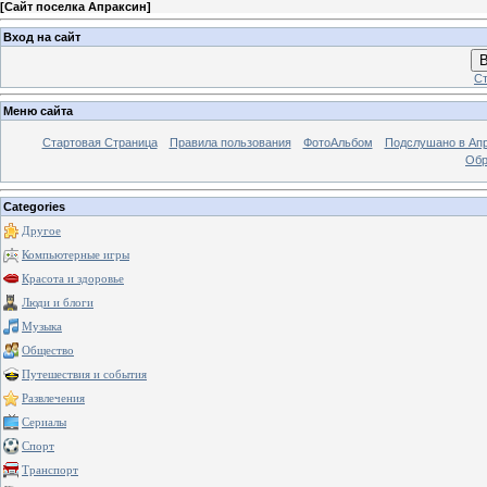
[
Сайт поселка Апраксин
]
Вход на сайт
В
Ст
Меню сайта
Стартовая Страница
Правила пользования
ФотоАльбом
Подслушано в Ап
Обр
Categories
Другое
Компьютерные игры
Красота и здоровье
Люди и блоги
Музыка
Общество
Путешествия и события
Развлечения
Сериалы
Спорт
Транспорт