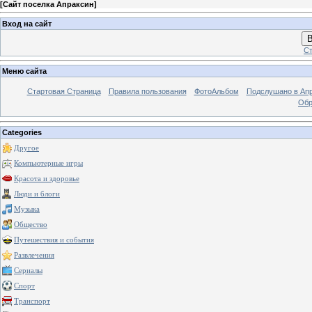
[
Сайт поселка Апраксин
]
Вход на сайт
В
Ст
Меню сайта
Стартовая Страница
Правила пользования
ФотоАльбом
Подслушано в Ап
Обр
Categories
Другое
Компьютерные игры
Красота и здоровье
Люди и блоги
Музыка
Общество
Путешествия и события
Развлечения
Сериалы
Спорт
Транспорт