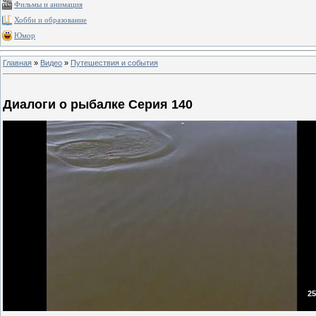
Фильмы и анимация
Хобби и образование
Юмор
Главная
»
Видео
»
Путешествия и события
Диалоги о рыбалке Серия 140
25