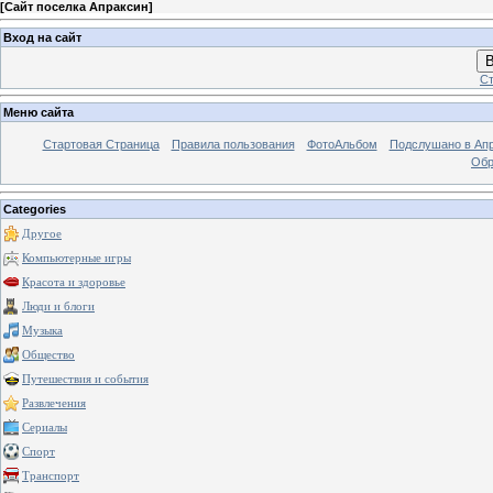
[
Сайт поселка Апраксин
]
Вход на сайт
В
Ст
Меню сайта
Стартовая Страница
Правила пользования
ФотоАльбом
Подслушано в Ап
Обр
Categories
Другое
Компьютерные игры
Красота и здоровье
Люди и блоги
Музыка
Общество
Путешествия и события
Развлечения
Сериалы
Спорт
Транспорт