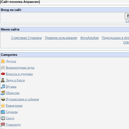
[
Сайт поселка Апраксин
]
Вход на сайт
В
Ст
Меню сайта
Стартовая Страница
Правила пользования
ФотоАльбом
Подслушано в Ап
Обр
Categories
Другое
Компьютерные игры
Красота и здоровье
Люди и блоги
Музыка
Общество
Путешествия и события
Развлечения
Сериалы
Спорт
Транспорт