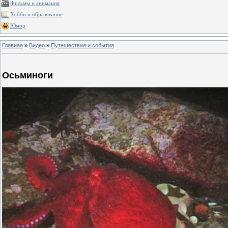
Фильмы и анимация
Хобби и образование
Юмор
Главная
»
Видео
»
Путешествия и события
Осьминоги