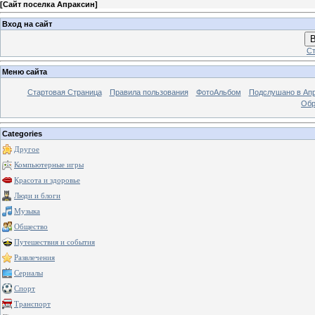
[
Сайт поселка Апраксин
]
Вход на сайт
В
Ст
Меню сайта
Стартовая Страница
Правила пользования
ФотоАльбом
Подслушано в Ап
Обр
Categories
Другое
Компьютерные игры
Красота и здоровье
Люди и блоги
Музыка
Общество
Путешествия и события
Развлечения
Сериалы
Спорт
Транспорт