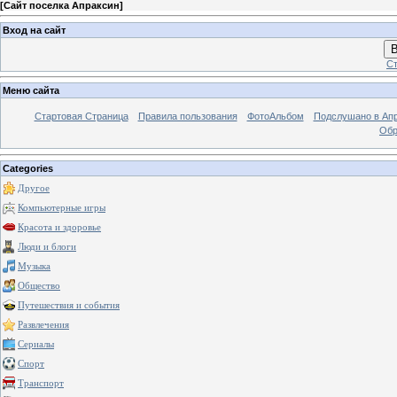
[
Сайт поселка Апраксин
]
Вход на сайт
В
Ст
Меню сайта
Стартовая Страница
Правила пользования
ФотоАльбом
Подслушано в Ап
Обр
Categories
Другое
Компьютерные игры
Красота и здоровье
Люди и блоги
Музыка
Общество
Путешествия и события
Развлечения
Сериалы
Спорт
Транспорт