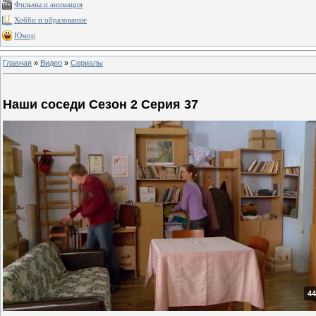
Фильмы и анимация
Хобби и образование
Юмор
Главная
»
Видео
»
Сериалы
Наши соседи Сезон 2 Серия 37
44