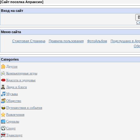
[
Сайт поселка Апраксин
]
Вход на сайт
В
Ст
Меню сайта
Стартовая Страница
Правила пользования
ФотоАльбом
Подслушано в Ап
Обр
Categories
Другое
Компьютерные игры
Красота и здоровье
Люди и блоги
Музыка
Общество
Путешествия и события
Развлечения
Сериалы
Спорт
Транспорт