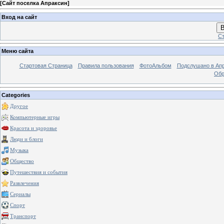
[
Сайт поселка Апраксин
]
Вход на сайт
В
Ст
Меню сайта
Стартовая Страница
Правила пользования
ФотоАльбом
Подслушано в Ап
Обр
Categories
Другое
Компьютерные игры
Красота и здоровье
Люди и блоги
Музыка
Общество
Путешествия и события
Развлечения
Сериалы
Спорт
Транспорт