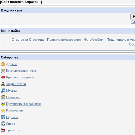
[
Сайт поселка Апраксин
]
Вход на сайт
В
Ст
Меню сайта
Стартовая Страница
Правила пользования
ФотоАльбом
Подслушано в Ап
Обр
Categories
Другое
Компьютерные игры
Красота и здоровье
Люди и блоги
Музыка
Общество
Путешествия и события
Развлечения
Сериалы
Спорт
Транспорт