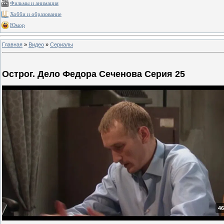
Фильмы и анимация
Хобби и образование
Юмор
Главная
»
Видео
»
Сериалы
Острог. Дело Федора Сеченова Серия 25
46