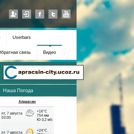
е
Userbars
братная связь
Видео
Наша Погода
Апраксин