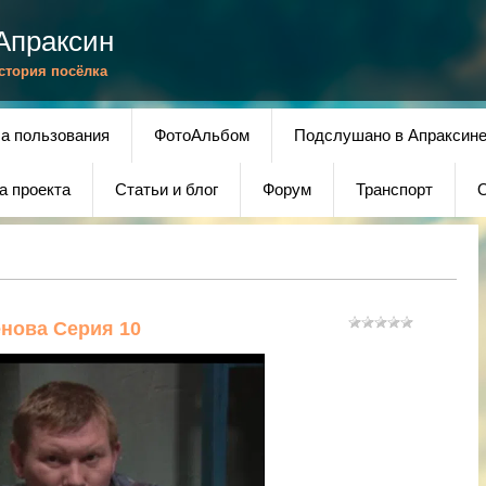
Апраксин
История посёлка
а пользования
ФотоАльбом
Подслушано в Апраксин
а проекта
Статьи и блог
Форум
Транспорт
О
енова Серия 10