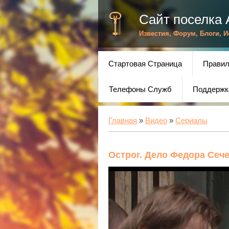
Сайт поселка 
Известия, Форум, Блоги, 
Стартовая Страница
Правил
Телефоны Служб
Поддержк
Главная
»
Видео
»
Сериалы
Острог. Дело Федора Сеч