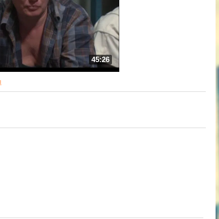
45:26
ы