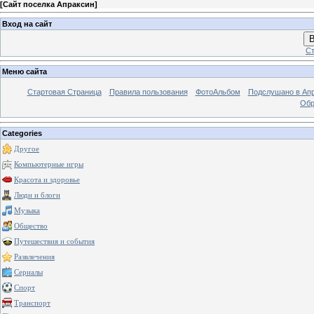
[
Сайт поселка Апраксин
]
Вход на сайт
В
Ст
Меню сайта
Стартовая Страница
Правила пользования
ФотоАльбом
Подслушано в Ап
Обр
Categories
Другое
Компьютерные игры
Красота и здоровье
Люди и блоги
Музыка
Общество
Путешествия и события
Развлечения
Сериалы
Спорт
Транспорт