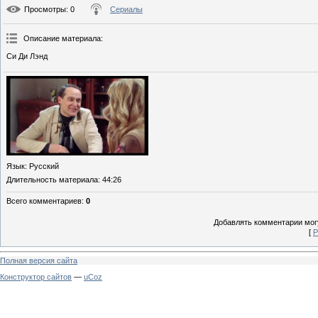
Просмотры
: 0
Сериалы
Описание материала
:
Си Ди Лэнд
Язык
: Русский
Длительность материала
: 44:26
Всего комментариев
:
0
Добавлять комментарии могу
[
Р
Полная версия сайта
Конструктор сайтов
—
uCoz