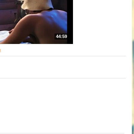
44:59
ы