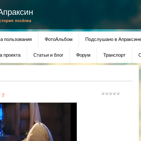
Апраксин
История посёлка
а пользования
ФотоАльбом
Подслушано в Апраксин
а проекта
Статьи и блог
Форум
Транспорт
О
 7