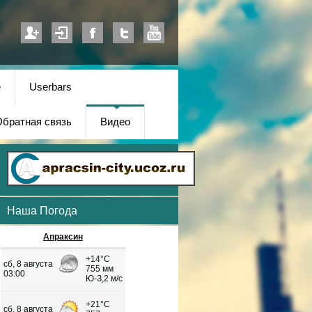
е
Userbars
братная связь
Видео
Наша Погода
Апраксин