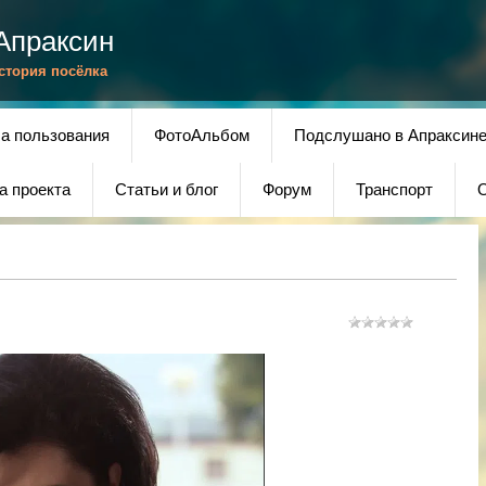
Апраксин
История посёлка
а пользования
ФотоАльбом
Подслушано в Апраксин
а проекта
Статьи и блог
Форум
Транспорт
О