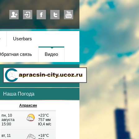
е
Userbars
братная связь
Видео
Наша Погода
Апраксин