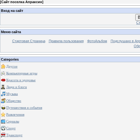
[
Сайт поселка Апраксин
]
Вход на сайт
В
Ст
Меню сайта
Стартовая Страница
Правила пользования
ФотоАльбом
Подслушано в Ап
Обр
Categories
Другое
Компьютерные игры
Красота и здоровье
Люди и блоги
Музыка
Общество
Путешествия и события
Развлечения
Сериалы
Спорт
Транспорт