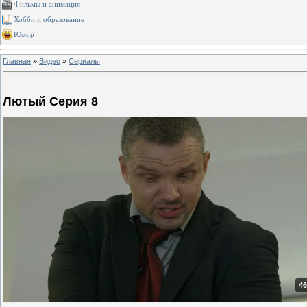
Фильмы и анимация
Хобби и образование
Юмор
Главная
»
Видео
»
Сериалы
Лютый Серия 8
46