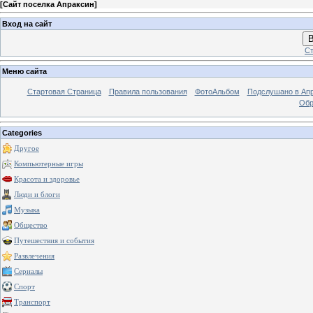
[
Сайт поселка Апраксин
]
Вход на сайт
В
Ст
Меню сайта
Стартовая Страница
Правила пользования
ФотоАльбом
Подслушано в Ап
Обр
Categories
Другое
Компьютерные игры
Красота и здоровье
Люди и блоги
Музыка
Общество
Путешествия и события
Развлечения
Сериалы
Спорт
Транспорт