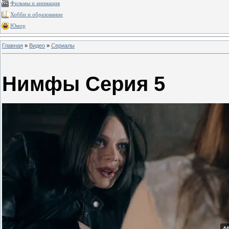
Фильмы и анимация
Хобби и образование
Юмор
Главная
»
Видео
»
Сериалы
Нимфы Серия 5
44