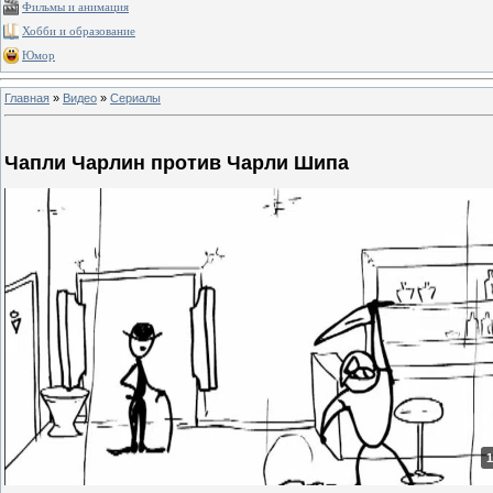
Фильмы и анимация
Хобби и образование
Юмор
Главная
»
Видео
»
Сериалы
Чапли Чарлин против Чарли Шипа
1