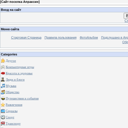
[
Сайт поселка Апраксин
]
Вход на сайт
В
Ст
Меню сайта
Стартовая Страница
Правила пользования
ФотоАльбом
Подслушано в Ап
Обр
Categories
Другое
Компьютерные игры
Красота и здоровье
Люди и блоги
Музыка
Общество
Путешествия и события
Развлечения
Сериалы
Спорт
Транспорт