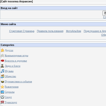
[
Сайт поселка Апраксин
]
Вход на сайт
В
Ст
Меню сайта
Стартовая Страница
Правила пользования
ФотоАльбом
Подслушано в Ап
Обр
Categories
Другое
Компьютерные игры
Красота и здоровье
Люди и блоги
Музыка
Общество
Путешествия и события
Развлечения
Сериалы
Спорт
Транспорт