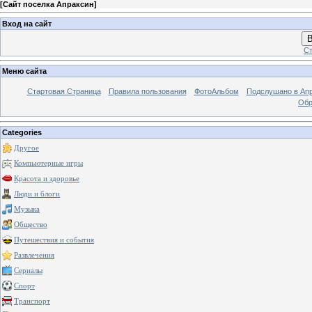
[
Сайт поселка Апраксин
]
Вход на сайт
В
Ст
Меню сайта
Стартовая Страница
Правила пользования
ФотоАльбом
Подслушано в Ап
Обр
Categories
Другое
Компьютерные игры
Красота и здоровье
Люди и блоги
Музыка
Общество
Путешествия и события
Развлечения
Сериалы
Спорт
Транспорт