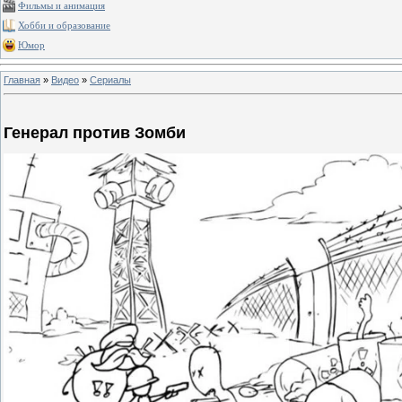
Фильмы и анимация
Хобби и образование
Юмор
Главная
»
Видео
»
Сериалы
Генерал против Зомби