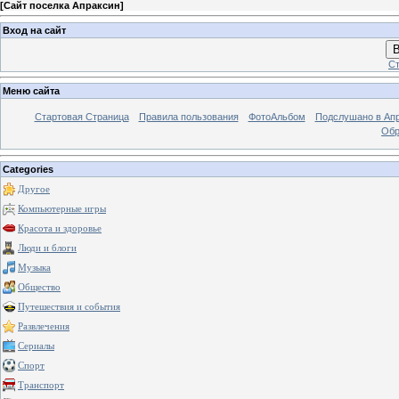
[
Сайт поселка Апраксин
]
Вход на сайт
В
Ст
Меню сайта
Стартовая Страница
Правила пользования
ФотоАльбом
Подслушано в Ап
Обр
Categories
Другое
Компьютерные игры
Красота и здоровье
Люди и блоги
Музыка
Общество
Путешествия и события
Развлечения
Сериалы
Спорт
Транспорт