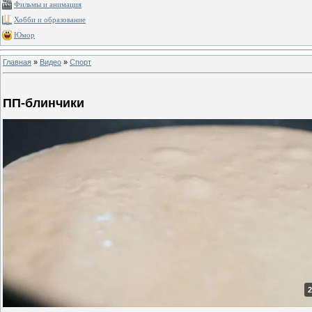
Фильмы и анимация
Хобби и образование
Юмор
Главная
»
Видео
»
Спорт
ПП-блинчики
2