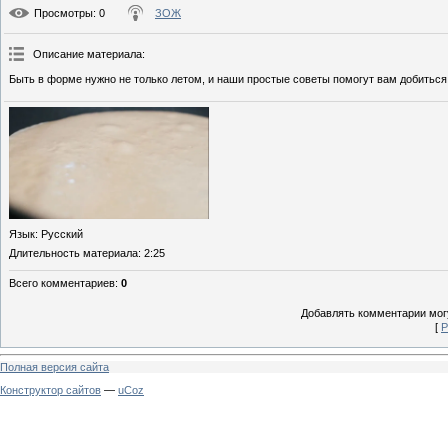
Просмотры
: 0
ЗОЖ
Описание материала
:
Быть в форме нужно не только летом, и наши простые советы помогут вам добиться
Язык
: Русский
Длительность материала
: 2:25
Всего комментариев
:
0
Добавлять комментарии могу
[
Р
Полная версия сайта
Конструктор сайтов
—
uCoz