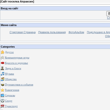
[
Сайт поселка Апраксин
]
Вход на сайт
В
Ст
Меню сайта
Стартовая Страница
Правила пользования
ФотоАльбом
Подслушано в Ап
Обр
Categories
Другое
Компьютерные игры
Красота и здоровье
Люди и блоги
Музыка
Общество
Путешествия и события
Развлечения
Сериалы
Спорт
Транспорт