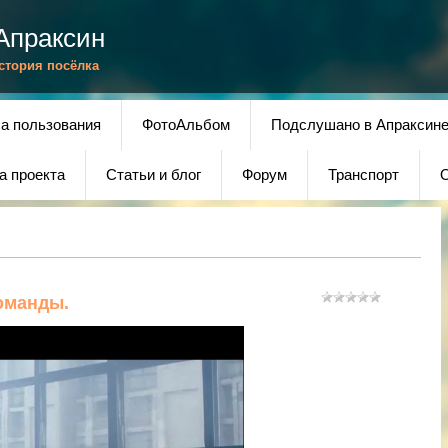
Апраксин
История посёлка
а пользования
ФотоАльбом
Подслушано в Апраксин
а проекта
Статьи и блог
Форум
Транспорт
О
оманды.