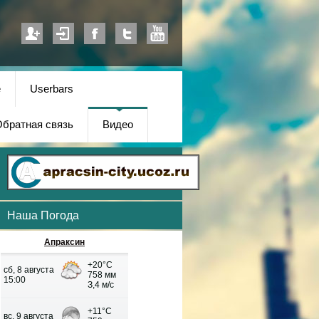
е
Userbars
братная связь
Видео
Наша Погода
Апраксин