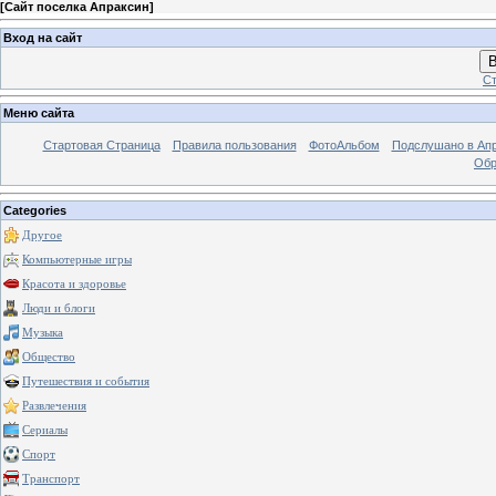
[
Сайт поселка Апраксин
]
Вход на сайт
В
Ст
Меню сайта
Стартовая Страница
Правила пользования
ФотоАльбом
Подслушано в Ап
Обр
Categories
Другое
Компьютерные игры
Красота и здоровье
Люди и блоги
Музыка
Общество
Путешествия и события
Развлечения
Сериалы
Спорт
Транспорт