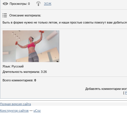
Просмотры
: 0
ЗОЖ
Описание материала
:
Быть в форме нужно не только летом, и наши простые советы помогут вам добиться
Язык
: Русский
Длительность материала
: 3:26
Всего комментариев
:
0
Добавлять комментарии могу
[
Р
Полная версия сайта
Конструктор сайтов
—
uCoz