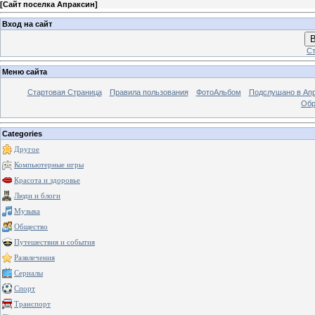
[
Сайт поселка Апраксин
]
Вход на сайт
В
Ст
Меню сайта
Стартовая Страница
Правила пользования
ФотоАльбом
Подслушано в Ап
Обр
Categories
Другое
Компьютерные игры
Красота и здоровье
Люди и блоги
Музыка
Общество
Путешествия и события
Развлечения
Сериалы
Спорт
Транспорт