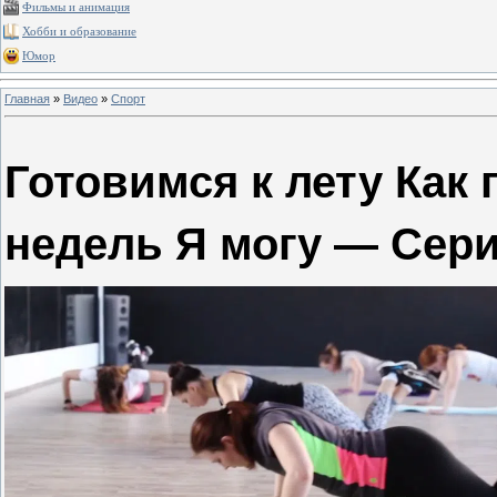
Фильмы и анимация
Хобби и образование
Юмор
Главная
»
Видео
»
Спорт
Готовимся к лету Как 
недель Я могу — Сери