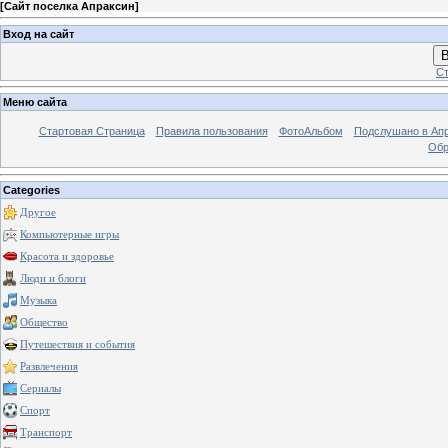
[
Сайт поселка Апраксин
]
Вход на сайт
В
Ст
Меню сайта
Стартовая Страница
Правила пользования
ФотоАльбом
Подслушано в Ап
Обр
Categories
Другое
Компьютерные игры
Красота и здоровье
Люди и блоги
Музыка
Общество
Путешествия и события
Развлечения
Сериалы
Спорт
Транспорт