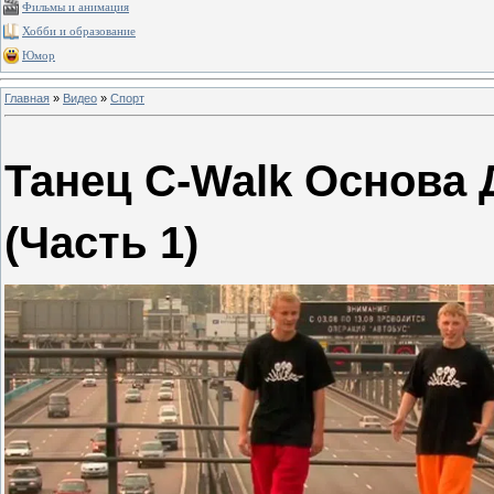
Фильмы и анимация
Хобби и образование
Юмор
Главная
»
Видео
»
Спорт
Танец C-Walk Основа 
(Часть 1)