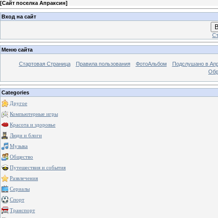
[
Сайт поселка Апраксин
]
Вход на сайт
В
Ст
Меню сайта
Стартовая Страница
Правила пользования
ФотоАльбом
Подслушано в Ап
Обр
Categories
Другое
Компьютерные игры
Красота и здоровье
Люди и блоги
Музыка
Общество
Путешествия и события
Развлечения
Сериалы
Спорт
Транспорт