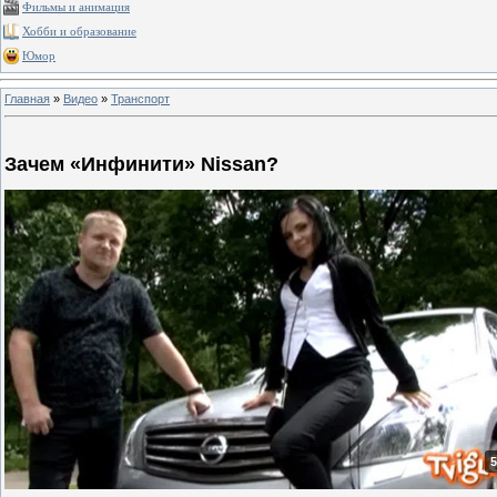
Фильмы и анимация
Хобби и образование
Юмор
Главная
»
Видео
»
Транспорт
Зачем «Инфинити» Nissan?
5