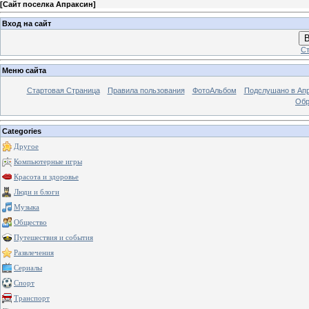
[
Сайт поселка Апраксин
]
Вход на сайт
В
Ст
Меню сайта
Стартовая Страница
Правила пользования
ФотоАльбом
Подслушано в Ап
Обр
Categories
Другое
Компьютерные игры
Красота и здоровье
Люди и блоги
Музыка
Общество
Путешествия и события
Развлечения
Сериалы
Спорт
Транспорт