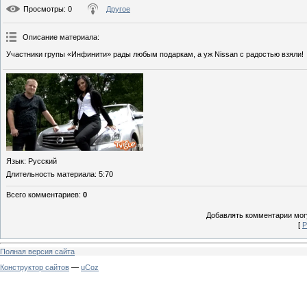
Просмотры
: 0
Другое
Описание материала
:
Участники групы «Инфинити» рады любым подаркам, а уж Nissan с радостью взяли!
Язык
: Русский
Длительность материала
: 5:70
Всего комментариев
:
0
Добавлять комментарии могу
[
Р
Полная версия сайта
Конструктор сайтов
—
uCoz