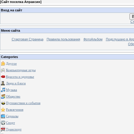
[
Сайт поселка Апраксин
]
Вход на сайт
В
Ст
Меню сайта
Стартовая Страница
Правила пользования
ФотоАльбом
Подслушано в Ап
Обр
Categories
Другое
Компьютерные игры
Красота и здоровье
Люди и блоги
Музыка
Общество
Путешествия и события
Развлечения
Сериалы
Спорт
Транспорт