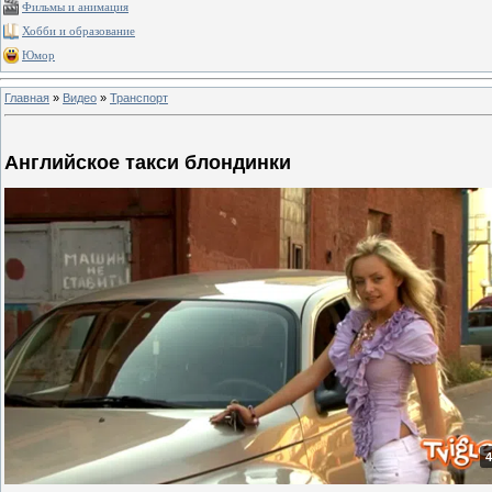
Фильмы и анимация
Хобби и образование
Юмор
Главная
»
Видео
»
Транспорт
Английское такси блондинки
4