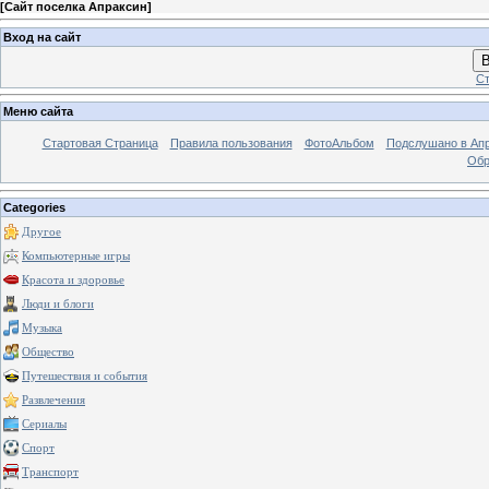
[
Сайт поселка Апраксин
]
Вход на сайт
В
Ст
Меню сайта
Стартовая Страница
Правила пользования
ФотоАльбом
Подслушано в Ап
Обр
Categories
Другое
Компьютерные игры
Красота и здоровье
Люди и блоги
Музыка
Общество
Путешествия и события
Развлечения
Сериалы
Спорт
Транспорт