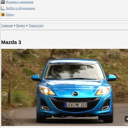
Фильмы и анимация
Хобби и образование
Юмор
Главная
»
Видео
»
Транспорт
Mazda 3
4