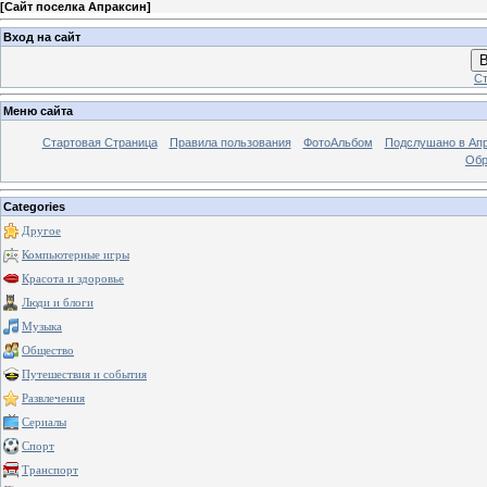
[
Сайт поселка Апраксин
]
Вход на сайт
В
Ст
Меню сайта
Стартовая Страница
Правила пользования
ФотоАльбом
Подслушано в Ап
Обр
Categories
Другое
Компьютерные игры
Красота и здоровье
Люди и блоги
Музыка
Общество
Путешествия и события
Развлечения
Сериалы
Спорт
Транспорт