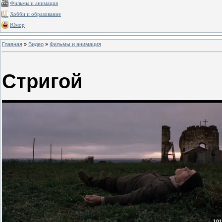
Фильмы и анимация
Хобби и образование
Юмор
Главная
»
Видео
»
Фильмы и анимация
Стригой
101