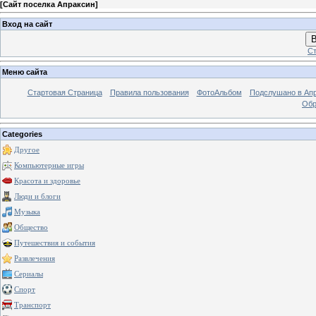
[
Сайт поселка Апраксин
]
Вход на сайт
В
Ст
Меню сайта
Стартовая Страница
Правила пользования
ФотоАльбом
Подслушано в Ап
Обр
Categories
Другое
Компьютерные игры
Красота и здоровье
Люди и блоги
Музыка
Общество
Путешествия и события
Развлечения
Сериалы
Спорт
Транспорт