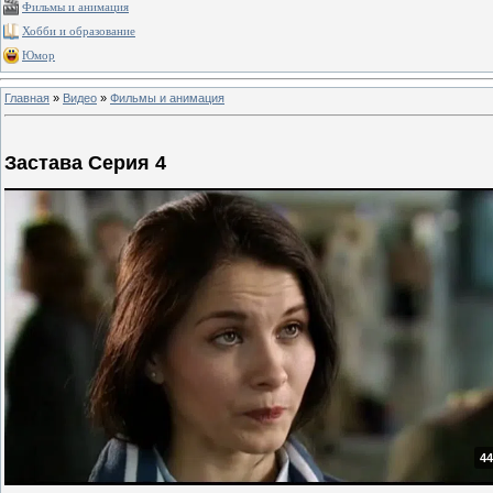
Фильмы и анимация
Хобби и образование
Юмор
Главная
»
Видео
»
Фильмы и анимация
Застава Серия 4
44