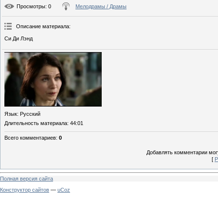
Просмотры
: 0
Мелодрамы / Драмы
Описание материала
:
Си Ди Лэнд
Язык
: Русский
Длительность материала
: 44:01
Всего комментариев
:
0
Добавлять комментарии могу
[
Р
Полная версия сайта
Конструктор сайтов
—
uCoz