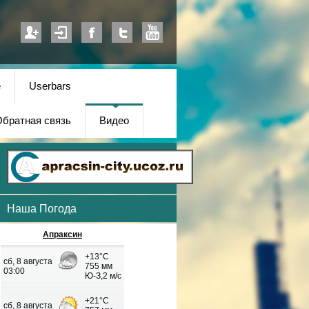
е
Userbars
братная связь
Видео
Наша Погода
Апраксин