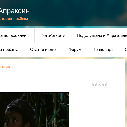
Апраксин
История посёлка
а пользования
ФотоАльбом
Подслушано в Апраксин
а проекта
Статьи и блог
Форум
Транспорт
О
мация