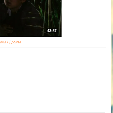
43:57
мы / Драмы