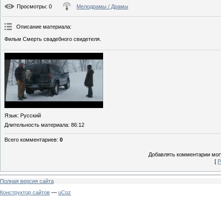
Просмотры
: 0
Мелодрамы / Драмы
Описание материала
:
Фильм Смерть свадебного свидетеля.
Язык
: Русский
Длительность материала
: 86:12
Всего комментариев
:
0
Добавлять комментарии могу
[
Р
Полная версия сайта
Конструктор сайтов
—
uCoz