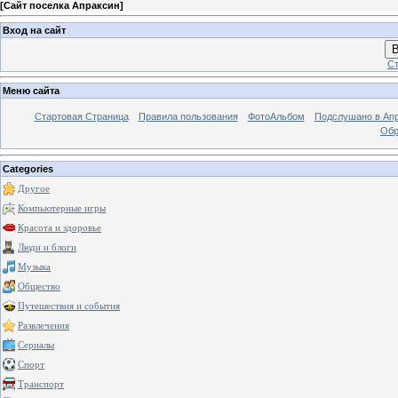
[
Сайт поселка Апраксин
]
Вход на сайт
В
Ст
Меню сайта
Стартовая Страница
Правила пользования
ФотоАльбом
Подслушано в Ап
Обр
Categories
Другое
Компьютерные игры
Красота и здоровье
Люди и блоги
Музыка
Общество
Путешествия и события
Развлечения
Сериалы
Спорт
Транспорт