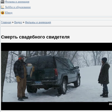
Фильмы и анимация
Хобби и образование
Юмор
Главная
»
Видео
»
Фильмы и анимация
Смерть свадебного свидетеля
86