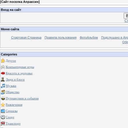
[
Сайт поселка Апраксин
]
Вход на сайт
В
Ст
Меню сайта
Стартовая Страница
Правила пользования
ФотоАльбом
Подслушано в Ап
Обр
Categories
Другое
Компьютерные игры
Красота и здоровье
Люди и блоги
Музыка
Общество
Путешествия и события
Развлечения
Сериалы
Спорт
Транспорт