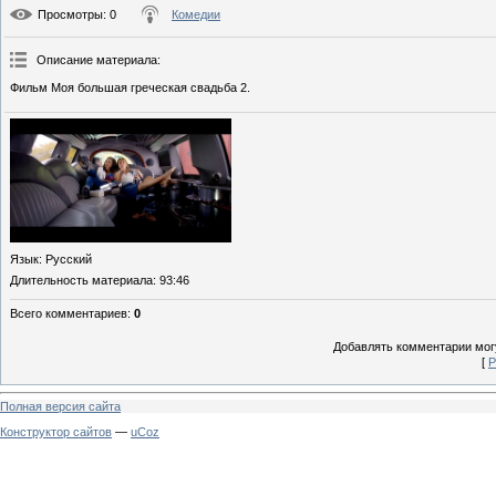
Просмотры
: 0
Комедии
Описание материала
:
Фильм Моя большая греческая свадьба 2.
Язык
: Русский
Длительность материала
: 93:46
Всего комментариев
:
0
Добавлять комментарии могу
[
Р
Полная версия сайта
Конструктор сайтов
—
uCoz