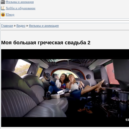
Фильмы и анимация
Хобби и образование
Юмор
Главная
»
Видео
»
Фильмы и анимация
Моя большая греческая свадьба 2
93