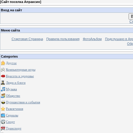
[
Сайт поселка Апраксин
]
Вход на сайт
В
Ст
Меню сайта
Стартовая Страница
Правила пользования
ФотоАльбом
Подслушано в Ап
Обр
Categories
Другое
Компьютерные игры
Красота и здоровье
Люди и блоги
Музыка
Общество
Путешествия и события
Развлечения
Сериалы
Спорт
Транспорт