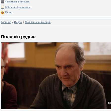
Фильмы и анимация
Хобби и образование
Юмор
Главная
»
Видео
»
Фильмы и анимация
Полной грудью
81