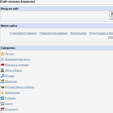
[
Сайт поселка Апраксин
]
Вход на сайт
В
Ст
Меню сайта
Стартовая Страница
Правила пользования
ФотоАльбом
Подслушано в Ап
Обр
Categories
Другое
Компьютерные игры
Красота и здоровье
Люди и блоги
Музыка
Общество
Путешествия и события
Развлечения
Сериалы
Спорт
Транспорт