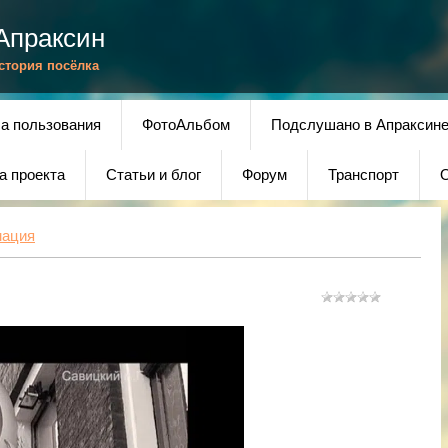
Апраксин
История посёлка
а пользования
ФотоАльбом
Подслушано в Апраксин
а проекта
Статьи и блог
Форум
Транспорт
О
мация