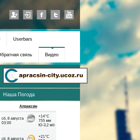
е
Userbars
братная связь
Видео
Наша Погода
Апраксин