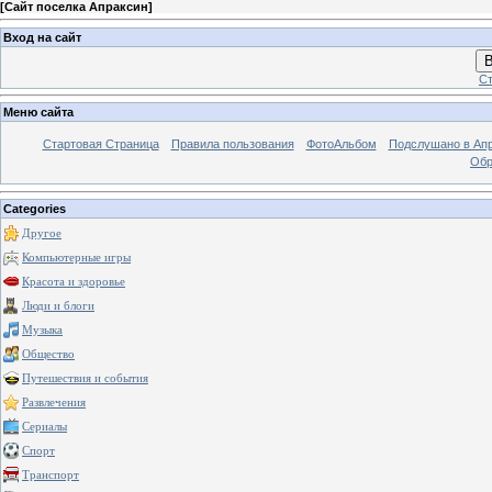
[
Сайт поселка Апраксин
]
Вход на сайт
В
Ст
Меню сайта
Стартовая Страница
Правила пользования
ФотоАльбом
Подслушано в Ап
Обр
Categories
Другое
Компьютерные игры
Красота и здоровье
Люди и блоги
Музыка
Общество
Путешествия и события
Развлечения
Сериалы
Спорт
Транспорт