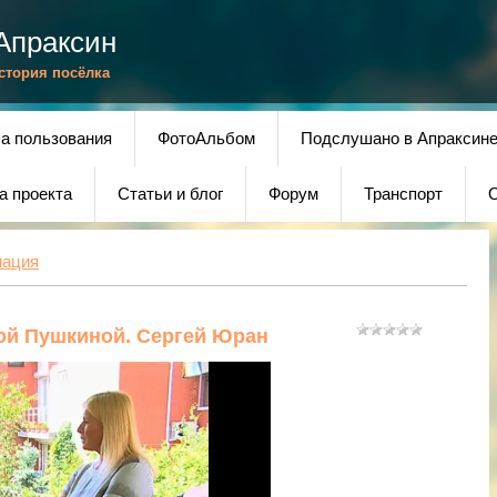
Апраксин
История посёлка
а пользования
ФотоАльбом
Подслушано в Апраксин
а проекта
Статьи и блог
Форум
Транспорт
О
мация
ой Пушкиной. Сергей Юран