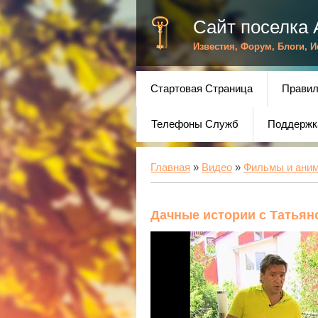
Сайт поселка 
Известия, Форум, Блоги, 
Стартовая Страница
Правил
Телефоны Служб
Поддержк
Главная
»
Видео
»
Фильмы и ани
Дачные истории с Татьян