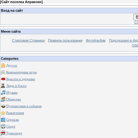
[
Сайт поселка Апраксин
]
Вход на сайт
В
Ст
Меню сайта
Стартовая Страница
Правила пользования
ФотоАльбом
Подслушано в Ап
Обр
Categories
Другое
Компьютерные игры
Красота и здоровье
Люди и блоги
Музыка
Общество
Путешествия и события
Развлечения
Сериалы
Спорт
Транспорт