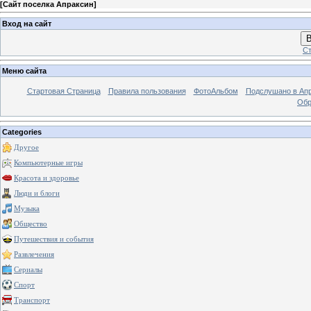
[
Сайт поселка Апраксин
]
Вход на сайт
В
Ст
Меню сайта
Стартовая Страница
Правила пользования
ФотоАльбом
Подслушано в Ап
Обр
Categories
Другое
Компьютерные игры
Красота и здоровье
Люди и блоги
Музыка
Общество
Путешествия и события
Развлечения
Сериалы
Спорт
Транспорт