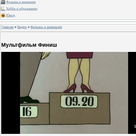
Фильмы и анимация
Хобби и образование
Юмор
Главная
»
Видео
»
Фильмы и анимация
Мультфильм Финиш
1