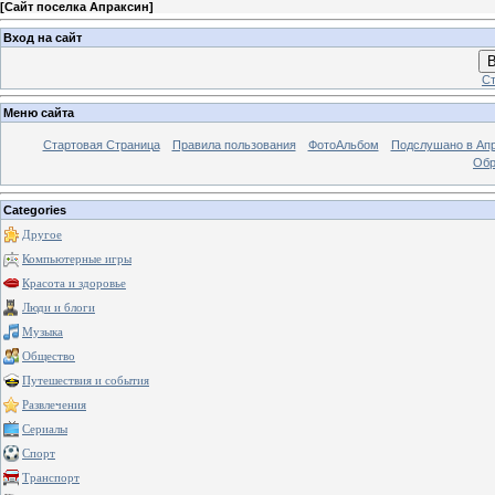
[
Сайт поселка Апраксин
]
Вход на сайт
В
Ст
Меню сайта
Стартовая Страница
Правила пользования
ФотоАльбом
Подслушано в Ап
Обр
Categories
Другое
Компьютерные игры
Красота и здоровье
Люди и блоги
Музыка
Общество
Путешествия и события
Развлечения
Сериалы
Спорт
Транспорт